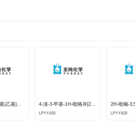
N-[4-[2-(Boc-氨基)乙基]苄基]戊-4-烯-1-胺
4-溴-3-甲基-1H-吡咯并[2,3-b]吡啶
2H-吡喃-3,
LPYY430
LPYY429