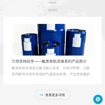
化学反应类型，能为客户量身定制目标分子的合成路线，并成功进
行中试验证与工艺交付。
NEWS
我们致力于搭建从研发到中试生产的一站式服务平台，积极推广绿
色化工技术，实现可持续发展。我们坚持互惠互利、合作共赢的原
则，期待与新老客户携手并进，共创辉煌，共同推动行业的繁荣与
进步。同时，我们也为生命健康与环境的和谐共生贡献着自己的力
量。
兰州至纯化学——氨类有机溶液系列产品简介
氨类有机溶液是以氨为核心溶质，分别与甲醇、乙醇、
异丙醇等为溶剂形成的气液混合体系。产品凭借氨的强
碱性、温和亲核性与对应溶剂的优异溶解性，广泛应用
至纯化学氨类有机溶剂有纯度高、稳定性强，浓度定制
于医药合成、农药制备、高分子材料改性及电子工业等
化等优势，并全程遵循国家标准及危险品管控要求，安
领域。其混合溶液形态相比于气体状态，便于储存和运
全合规性有充分保障。系列产品可支持药企审计。
查看更多详情
输。