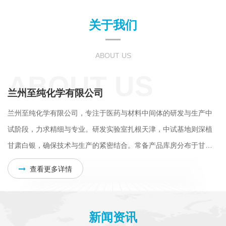
关于我们
ABOUT US
ABOUT US
兰州至纯化学有限公司
兰州至纯化学有限公司，专注于医药与材料中间体的研发与生产中
试阶段，力求精细与专业。研发实验室扎根天津，中试基地则深植
甘肃白银，确保技术与生产的紧密结合。常备产品库房分布于甘肃
与湖北，保障供应链的畅通无阻。至纯团队携手国内外众多研发机
查看更多详情
构及科研院所，共同推进中试项目，矢志将公司打造为集研发、中
试、销售于一体的精细化工先锋。团队精通精馏、重氮化、溴化、
低温等多种反应技术，提供从-90℃到220℃的反应温度，涵盖多种
新闻资讯